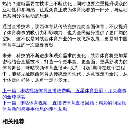
热情？这就需要在技术上不断优化，同时也要注重提升观众的
互动性和参与感，让观众真正成为体育比赛的一部分，与运动
员共同分享运动的乐趣。
通过直播技术，陕西体育从传统竞技走向全面体育，不仅提升
了体育赛事的吸引力和影响力，也为全民健身提供了更广阔的
空间。这不仅是对陕西体育产业的一次飞跃发展，更是对中国
体育事业的一次重要贡献。
未来，科技的不断进步和观众需求的变化，陕西体育将更加紧
密地结合直播技术，打造一个更丰富、更全面、更具影响力的
体育舞台。咪咕视频体育直播nba以为：我们期待在这个过程
中，能够见证陕西体育从传统走向现代，从竞技走向全民，从
个体走向群体，从单一走向多元。
上一篇 : 咪咕视频体育直播收费吗：五星体育亚冠：顶尖赛事
的全球盛宴
下一篇 : 咪咕体育视频：直播吧体育直播回顾：精彩瞬间回顾
体育新闻与赛事信息的即时互动
相关推荐