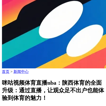
首页
>
新闻中心
咪咕视频体育直播nba：陕西体育的全面
升级：通过直播，让观众足不出户也能体
验到体育的魅力！