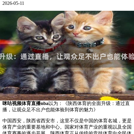
2026-05-11
咪咕视频体育直播nba
以为：《陕西体育的全面升级：通过直
播，让观众足不出户也能体验到体育的魅力》
中国西安，陕西省西安市，这里不仅是中国的体育名城，更是
体育产业的重要基地和中心。国家对体育产业的重视以及全国
体育赛事的逐步开展，陕西体育正从传统的竞技体育向全民体