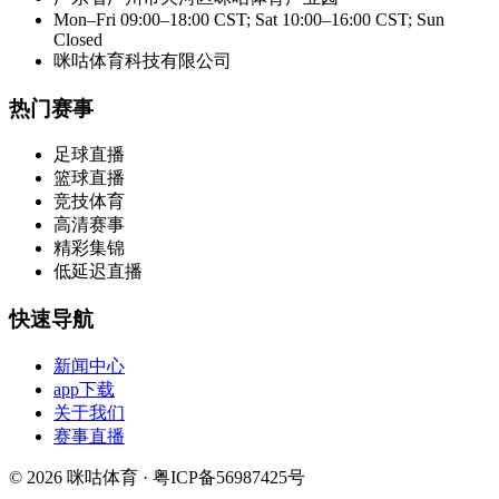
Mon–Fri 09:00–18:00 CST; Sat 10:00–16:00 CST; Sun
Closed
咪咕体育科技有限公司
热门赛事
足球直播
篮球直播
竞技体育
高清赛事
精彩集锦
低延迟直播
快速导航
新闻中心
app下载
关于我们
赛事直播
© 2026 咪咕体育 · 粤ICP备56987425号