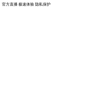
官方直播
极速体验
隐私保护