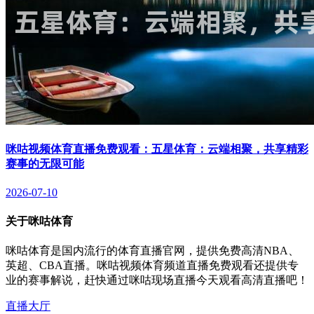
咪咕视频体育直播免费观看：五星体育：云端相聚，共享精彩
赛事的无限可能
2026-07-10
关于咪咕体育
咪咕体育是国内流行的体育直播官网，提供免费高清NBA、
英超、CBA直播。咪咕视频体育频道直播免费观看还提供专
业的赛事解说，赶快通过咪咕现场直播今天观看高清直播吧！
直播大厅