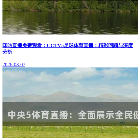
咪咕直播免费观看：CCTV5足球体育直播：精彩回顾与深度
分析
2026-08-07