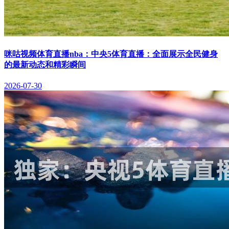
咪咕视频体育直播nba：中央5体育直播：全面展示全民健身
的最新动态和精彩瞬间
2026-07-30