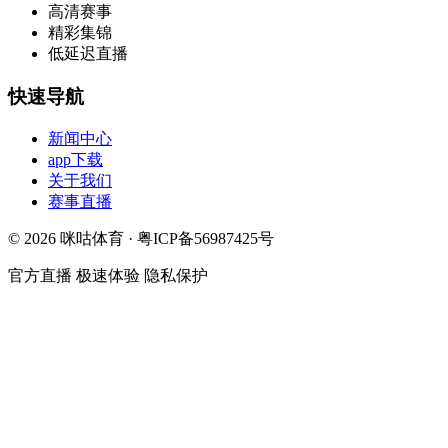
高清赛事
精彩集锦
低延迟直播
快速导航
新闻中心
app下载
关于我们
赛事直播
© 2026 咪咕体育 · 粤ICP备56987425号
官方直播
极速体验
隐私保护