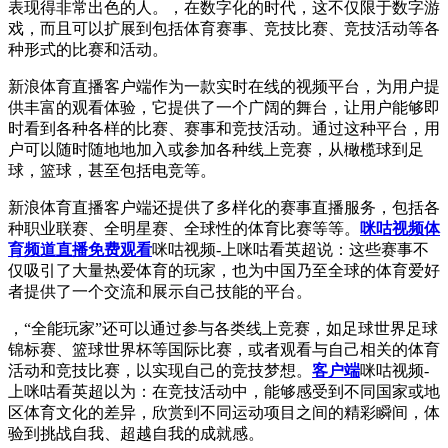
表现得非常出色的人。，在数字化的时代，这不仅限于数字游
戏，而且可以扩展到包括体育赛事、竞技比赛、竞技活动等各
种形式的比赛和活动。
新浪体育直播客户端作为一款实时在线的视频平台，为用户提
供丰富的观看体验，它提供了一个广阔的舞台，让用户能够即
时看到各种各样的比赛、赛事和竞技活动。通过这种平台，用
户可以随时随地地加入或参加各种线上竞赛，从橄榄球到足
球，篮球，甚至包括电竞等。
新浪体育直播客户端还提供了多样化的赛事直播服务，包括各
种职业联赛、全明星赛、全球性的体育比赛等等。
咪咕视频体
育频道直播免费观看
咪咕视频-上咪咕看英超说：这些赛事不
仅吸引了大量热爱体育的玩家，也为中国乃至全球的体育爱好
者提供了一个交流和展示自己技能的平台。
，“全能玩家”还可以通过参与各类线上竞赛，如足球世界足球
锦标赛、篮球世界杯等国际比赛，或者观看与自己相关的体育
活动和竞技比赛，以实现自己的竞技梦想。
客户端
咪咕视频-
上咪咕看英超以为：在竞技活动中，能够感受到不同国家或地
区体育文化的差异，欣赏到不同运动项目之间的精彩瞬间，体
验到挑战自我、超越自我的成就感。